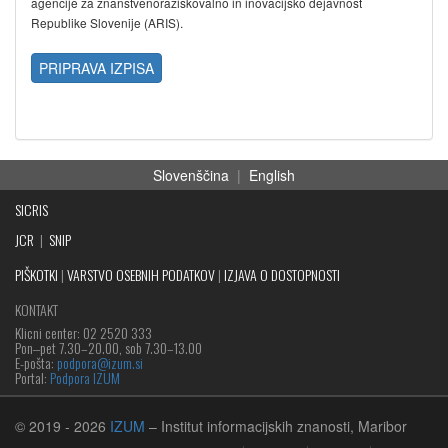
agencije za znanstvenoraziskovalno in inovacijsko dejavnost
Republike Slovenije (ARIS).
PRIPRAVA IZPISA
Slovenščina
|
English
SICRIS
JCR
|
SNIP
PIŠKOTKI
|
VARSTVO OSEBNIH PODATKOV
|
IZJAVA O DOSTOPNOSTI
KONTAKT
Klicni center: 02 2520 333
Pon‒pet 7.30–20.00, sob 7.30–13.00
E-pošta:
podpora@izum.si
Portal:
Podpora IZUM
© 2019
- 2026
IZUM
– Institut informacijskih znanosti, Maribor