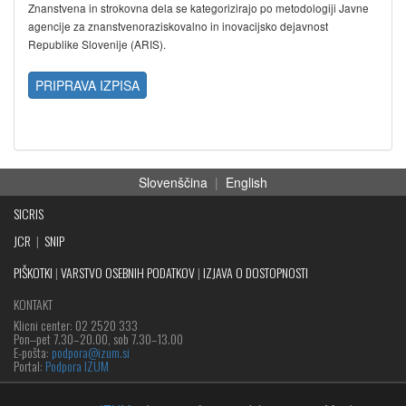
Znanstvena in strokovna dela se kategorizirajo po metodologiji Javne
agencije za znanstvenoraziskovalno in inovacijsko dejavnost
Republike Slovenije (ARIS).
PRIPRAVA IZPISA
Slovenščina
|
English
SICRIS
JCR
|
SNIP
PIŠKOTKI
|
VARSTVO OSEBNIH PODATKOV
|
IZJAVA O DOSTOPNOSTI
KONTAKT
Klicni center: 02 2520 333
Pon‒pet 7.30–20.00, sob 7.30–13.00
E-pošta:
podpora@izum.si
Portal:
Podpora IZUM