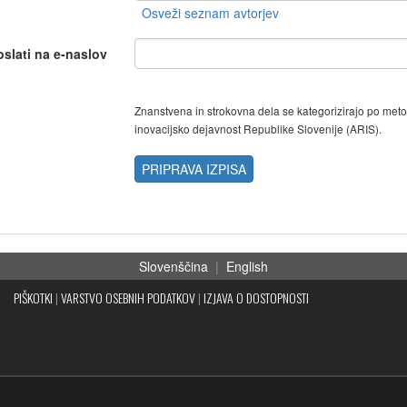
oslati na e-naslov
Znanstvena in strokovna dela se kategorizirajo po met
inovacijsko dejavnost Republike Slovenije (ARIS).
PRIPRAVA IZPISA
Slovenščina
|
English
PIŠKOTKI
|
VARSTVO OSEBNIH PODATKOV
|
IZJAVA O DOSTOPNOSTI