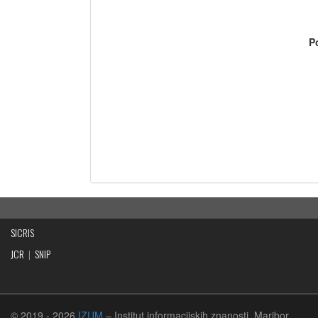
P
SICRIS
JCR
|
SNIP
© 2019
- 2026
IZUM
– Institut informacijskih znanosti, Maribor