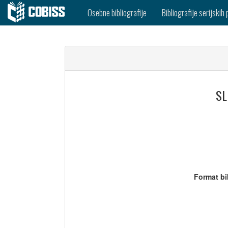
Osebne bibliografije
Bibliografije serijskih 
SL
Format bi