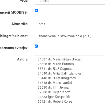
Veda
nancerji (dCOBISS)
Altmetrika
ibliografskih enot
 seznama avtorjev
Avtorji