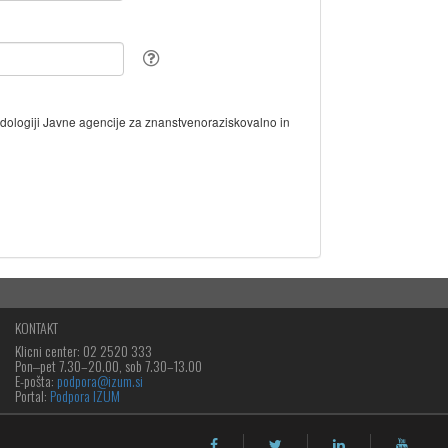
odologiji Javne agencije za znanstvenoraziskovalno in
KONTAKT
Klicni center: 02 2520 333
Pon‒pet 7.30–20.00, sob 7.30–13.00
E-pošta:
podpora@izum.si
Portal:
Podpora IZUM