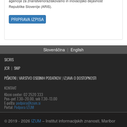
agencije za znanstvenoraziskovalno in inovacijsko dejavnost
Republike Slovenije (ARIS).
PRIPRAVA IZPISA
Slovenščina
|
English
SICRIS
JCR
|
SNIP
PIŠKOTKI
|
VARSTVO OSEBNIH PODATKOV
|
IZJAVA O DOSTOPNOSTI
KONTAKT
Klicni center: 02 2520 333
Pon‒pet 7.30–20.00, sob 7.30–13.00
E-pošta:
podpora@izum.si
Portal:
Podpora IZUM
© 2019
- 2026
IZUM
– Institut informacijskih znanosti, Maribor