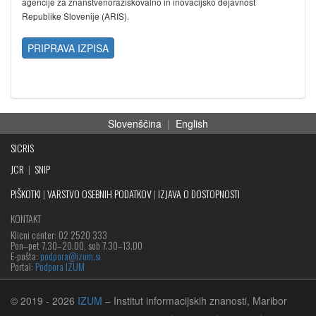
agencije za znanstvenoraziskovalno in inovacijsko dejavnost
Republike Slovenije (ARIS).
PRIPRAVA IZPISA
Slovenščina
|
English
SICRIS
JCR
|
SNIP
PIŠKOTKI
|
VARSTVO OSEBNIH PODATKOV
|
IZJAVA O DOSTOPNOSTI
KONTAKT
Klicni center: 02 2520 333
Pon‒pet 7.30–20.00, sob 7.30–13.00
E-pošta:
podpora@izum.si
Portal:
Podpora IZUM
© 2019
- 2026
IZUM
– Institut informacijskih znanosti, Maribor