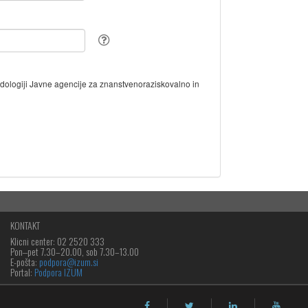
odologiji Javne agencije za znanstvenoraziskovalno in
KONTAKT
Klicni center: 02 2520 333
Pon‒pet 7.30–20.00, sob 7.30–13.00
E-pošta:
podpora@izum.si
Portal:
Podpora IZUM