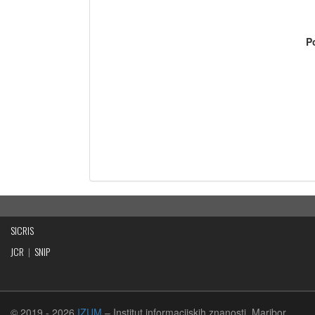
P
SICRIS
JCR
|
SNIP
© 2019
- 2026
IZUM
– Institut informacijskih znanosti, Maribor