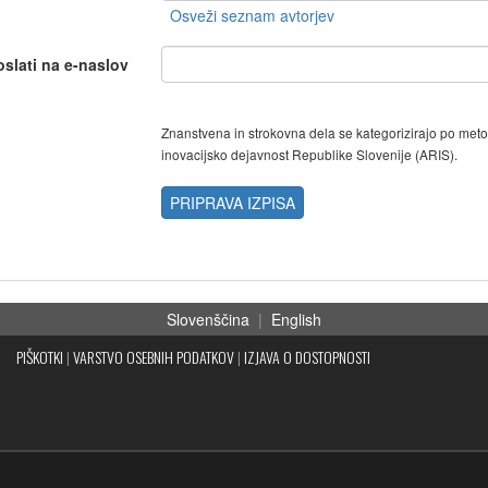
oslati na e-naslov
Znanstvena in strokovna dela se kategorizirajo po met
inovacijsko dejavnost Republike Slovenije (ARIS).
PRIPRAVA IZPISA
Slovenščina
|
English
PIŠKOTKI
|
VARSTVO OSEBNIH PODATKOV
|
IZJAVA O DOSTOPNOSTI