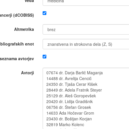
Veda
nancerji (dCOBISS)
Altmetrika
ibliografskih enot
 seznama avtorjev
Avtorji