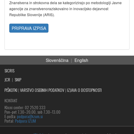
Znanstvena in strokovna dela se kategorizirajo po metodologiji Javne
agencije za znanstvenoraziskovalno in inovacijsko dejavnost
Republike Slovenije (ARIS).
PRIPRAVA IZPISA
Slovenščina
|
English
SICRIS
JCR
|
SNIP
PIŠKOTKI
|
VARSTVO OSEBNIH PODATKOV
|
IZJAVA O DOSTOPNOSTI
KONTAKT
Klicni center: 02 2520 333
Pon‒pet 7.30–20.00, sob 7.30–13.00
E-pošta:
podpora@izum.si
Portal:
Podpora IZUM