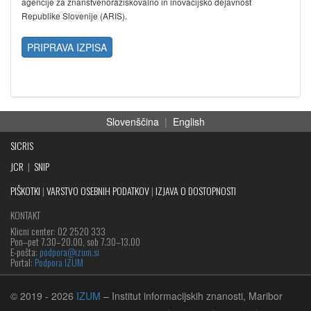
agencije za znanstvenoraziskovalno in inovacijsko dejavnost
Republike Slovenije (ARIS).
PRIPRAVA IZPISA
Slovenščina
|
English
SICRIS
JCR
|
SNIP
PIŠKOTKI
|
VARSTVO OSEBNIH PODATKOV
|
IZJAVA O DOSTOPNOSTI
KONTAKT
Klicni center: 02 2520 333
Pon‒pet 7.30–20.00, sob 7.30–13.00
E-pošta:
podpora@izum.si
Portal:
Podpora IZUM
© 2019
- 2026
IZUM
– Institut informacijskih znanosti, Maribor