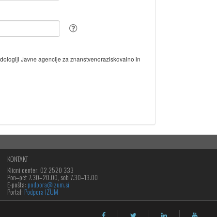
odologiji Javne agencije za znanstvenoraziskovalno in
KONTAKT
Klicni center: 02 2520 333
Pon‒pet 7.30–20.00, sob 7.30–13.00
E-pošta:
podpora@izum.si
Portal:
Podpora IZUM