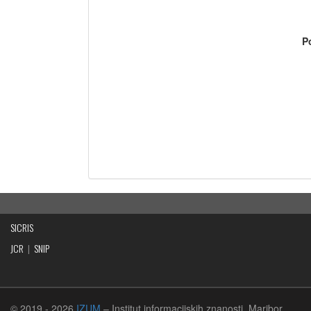
P
SICRIS
JCR
|
SNIP
© 2019
- 2026
IZUM
– Institut informacijskih znanosti, Maribor