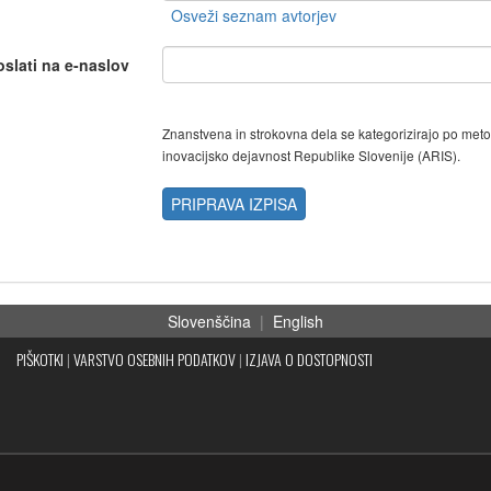
oslati na e-naslov
Znanstvena in strokovna dela se kategorizirajo po met
inovacijsko dejavnost Republike Slovenije (ARIS).
PRIPRAVA IZPISA
Slovenščina
|
English
PIŠKOTKI
|
VARSTVO OSEBNIH PODATKOV
|
IZJAVA O DOSTOPNOSTI