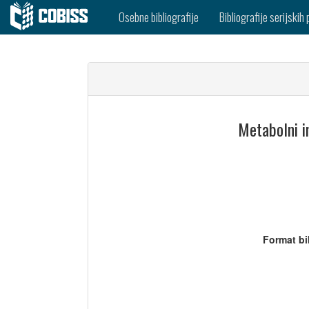
Osebne bibliografije
Bibliografije serijskih 
Metabolni in
Format bi