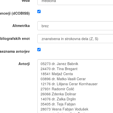
Veda
nancerji (dCOBISS)
Altmetrika
ibliografskih enot
 seznama avtorjev
Avtorji