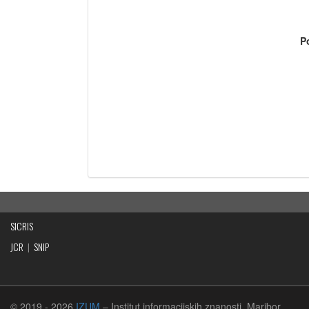
P
SICRIS
JCR
|
SNIP
© 2019
- 2026
IZUM
– Institut informacijskih znanosti, Maribor