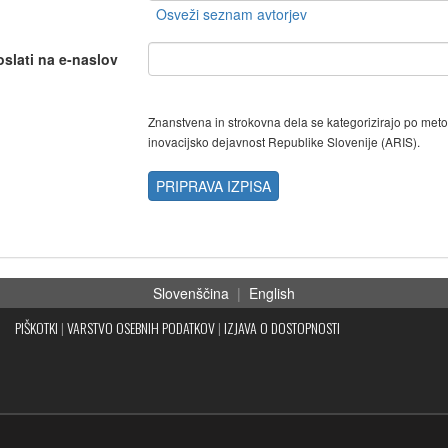
oslati na e-naslov
Znanstvena in strokovna dela se kategorizirajo po met
inovacijsko dejavnost Republike Slovenije (ARIS).
PRIPRAVA IZPISA
Slovenščina
|
English
PIŠKOTKI
|
VARSTVO OSEBNIH PODATKOV
|
IZJAVA O DOSTOPNOSTI