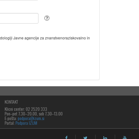
odologiji Javne agencije za znanstvenoraziskovalno in
KONTAKT
Klicni center: 02 2520 333
Pon‒pet 7.30–20.00, sob 7.30–13.00
E-pošta:
podpora@izum.si
Portal:
Podpora IZUM