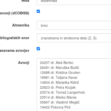
Veda
nancerji (dCOBISS)
Altmetrika
ibliografskih enot
 seznama avtorjev
Avtorji