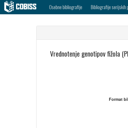
Osebne bibliografije
Bibliografije serijskih 
Vrednotenje genotipov fižola (P
Format bi