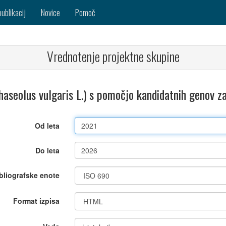
publikacij
Novice
Pomoč
Vrednotenje projektne skupine
haseolus vulgaris L.) s pomočjo kandidatnih genov z
Od leta
Do leta
bliografske enote
Format izpisa