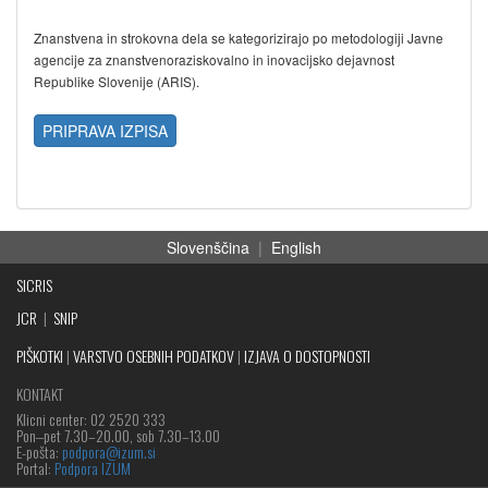
Znanstvena in strokovna dela se kategorizirajo po metodologiji Javne
agencije za znanstvenoraziskovalno in inovacijsko dejavnost
Republike Slovenije (ARIS).
PRIPRAVA IZPISA
Slovenščina
|
English
SICRIS
JCR
|
SNIP
PIŠKOTKI
|
VARSTVO OSEBNIH PODATKOV
|
IZJAVA O DOSTOPNOSTI
KONTAKT
Klicni center: 02 2520 333
Pon‒pet 7.30–20.00, sob 7.30–13.00
E-pošta:
podpora@izum.si
Portal:
Podpora IZUM