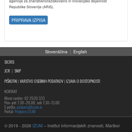
agencije za znanstvenoraziskovalno in inovacijsko dejavnost
Republike Slovenije (ARIS).
PRIPRAVA IZPISA
Slovenščina
|
English
SICRIS
JCR
|
SNIP
PIŠKOTKI
|
VARSTVO OSEBNIH PODATKOV
|
IZJAVA O DOSTOPNOSTI
KONTAKT
Klicni center: 02 2520 333
Pon‒pet 7.30–20.00, sob 7.30–13.00
E-pošta:
podpora@izum.si
Portal:
Podpora IZUM
© 2019
- 2026
IZUM
– Institut informacijskih znanosti, Maribor