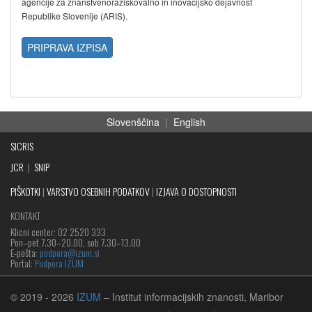
agencije za znanstvenoraziskovalno in inovacijsko dejavnost
Republike Slovenije (ARIS).
PRIPRAVA IZPISA
Slovenščina
|
English
SICRIS
JCR
|
SNIP
PIŠKOTKI
|
VARSTVO OSEBNIH PODATKOV
|
IZJAVA O DOSTOPNOSTI
KONTAKT
Klicni center: 02 2520 333
Pon‒pet 7.30–20.00, sob 7.30–13.00
E-pošta:
podpora@izum.si
Portal:
Podpora IZUM
© 2019
- 2026
IZUM
– Institut informacijskih znanosti, Maribor