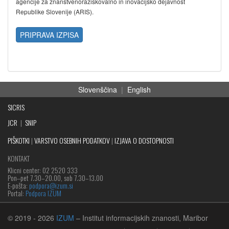
agencije za znanstvenoraziskovalno in inovacijsko dejavnost
Republike Slovenije (ARIS).
PRIPRAVA IZPISA
Slovenščina
|
English
SICRIS
JCR
|
SNIP
PIŠKOTKI
|
VARSTVO OSEBNIH PODATKOV
|
IZJAVA O DOSTOPNOSTI
KONTAKT
Klicni center: 02 2520 333
Pon‒pet 7.30–20.00, sob 7.30–13.00
E-pošta:
podpora@izum.si
Portal:
Podpora IZUM
© 2019
- 2026
IZUM
– Institut informacijskih znanosti, Maribor