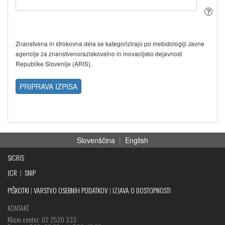
Znanstvena in strokovna dela se kategorizirajo po metodologiji Javne
agencije za znanstvenoraziskovalno in inovacijsko dejavnost
Republike Slovenije (ARIS).
PRIPRAVA IZPISA
Slovenščina
|
English
SICRIS
JCR
|
SNIP
PIŠKOTKI
|
VARSTVO OSEBNIH PODATKOV
|
IZJAVA O DOSTOPNOSTI
KONTAKT
Klicni center: 02 2520 333