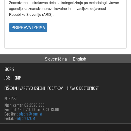
Znanstvena in strokovna dela se kategorizirajo po metodologiji Javne
agencije za znanstvenoraziskovalno in inovacijsko dejavnost
Republike Slovenije (ARIS).
PRIPRAVA IZPISA
Slovenščina
|
English
SICRIS
JCR
|
SNIP
PIŠKOTKI
|
VARSTVO OSEBNIH PODATKOV
|
IZJAVA O DOSTOPNOSTI
KONTAKT
Klicni center: 02 2520 333
Pon‒pet 7.30–20.00, sob 7.30–13.00
E-pošta:
podpora@izum.si
Portal:
Podpora IZUM