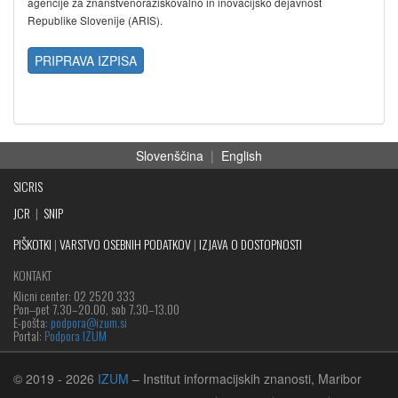
agencije za znanstvenoraziskovalno in inovacijsko dejavnost
Republike Slovenije (ARIS).
PRIPRAVA IZPISA
Slovenščina
|
English
SICRIS
JCR
|
SNIP
PIŠKOTKI
|
VARSTVO OSEBNIH PODATKOV
|
IZJAVA O DOSTOPNOSTI
KONTAKT
Klicni center: 02 2520 333
Pon‒pet 7.30–20.00, sob 7.30–13.00
E-pošta:
podpora@izum.si
Portal:
Podpora IZUM
© 2019
- 2026
IZUM
– Institut informacijskih znanosti, Maribor