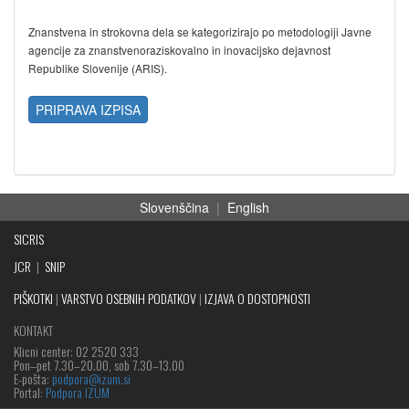
Znanstvena in strokovna dela se kategorizirajo po metodologiji Javne
agencije za znanstvenoraziskovalno in inovacijsko dejavnost
Republike Slovenije (ARIS).
PRIPRAVA IZPISA
Slovenščina
|
English
SICRIS
JCR
|
SNIP
PIŠKOTKI
|
VARSTVO OSEBNIH PODATKOV
|
IZJAVA O DOSTOPNOSTI
KONTAKT
Klicni center: 02 2520 333
Pon‒pet 7.30–20.00, sob 7.30–13.00
E-pošta:
podpora@izum.si
Portal:
Podpora IZUM