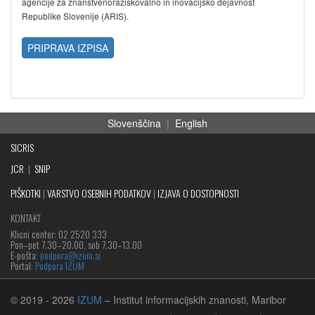
agencije za znanstvenoraziskovalno in inovacijsko dejavnost
Republike Slovenije (ARIS).
PRIPRAVA IZPISA
Slovenščina
|
English
SICRIS
JCR
|
SNIP
PIŠKOTKI
|
VARSTVO OSEBNIH PODATKOV
|
IZJAVA O DOSTOPNOSTI
KONTAKT
Klicni center: 02 2520 333
Pon‒pet 7.30–20.00, sob 7.30–13.00
E-pošta:
podpora@izum.si
Portal:
Podpora IZUM
© 2019
- 2026
IZUM
– Institut informacijskih znanosti, Maribor