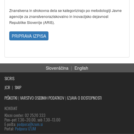
Znanstvena in strokovna dela se kategorizirajo po metodologiji Javne
agencije za znanstvenoraziskovalno in inovacijsko dejavnost
Republike Slovenije (ARIS).
PRIPRAVA IZPISA
Slovenščina
|
English
SICRIS
JCR
|
SNIP
PIŠKOTKI
|
VARSTVO OSEBNIH PODATKOV
|
IZJAVA O DOSTOPNOSTI
KONTAKT
Klicni center: 02 2520 333
Pon‒pet 7.30–20.00, sob 7.30–13.00
E-pošta:
podpora@izum.si
Portal:
Podpora IZUM