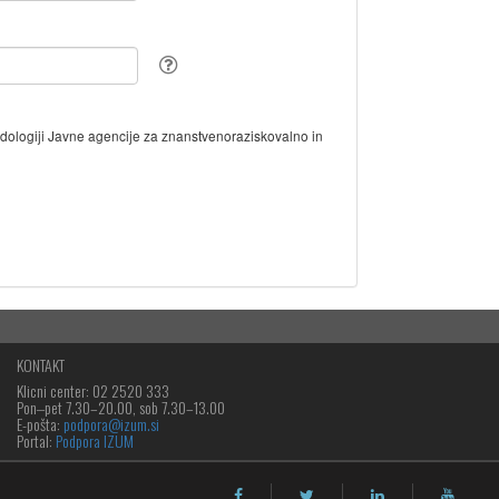
odologiji Javne agencije za znanstvenoraziskovalno in
KONTAKT
Klicni center: 02 2520 333
Pon‒pet 7.30–20.00, sob 7.30–13.00
E-pošta:
podpora@izum.si
Portal:
Podpora IZUM