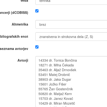
Veda
nancerji (dCOBISS)
Altmetrika
ibliografskih enot
 seznama avtorjev
Avtorji