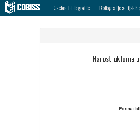
Osebne bibliografije
Bibliografije serijskih 
Nanostrukturne pr
Format bi