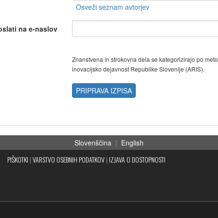
oslati na e-naslov
Znanstvena in strokovna dela se kategorizirajo po met
inovacijsko dejavnost Republike Slovenije (ARIS).
PRIPRAVA IZPISA
Slovenščina
|
English
PIŠKOTKI
|
VARSTVO OSEBNIH PODATKOV
|
IZJAVA O DOSTOPNOSTI