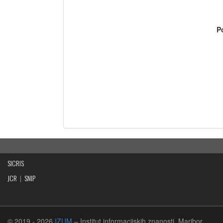
P
SICRIS
JCR
|
SNIP
© 2019
- 2026
IZUM
– Institut informacijskih znanosti, Maribor