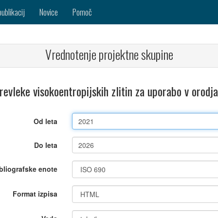
publikacij
Novice
Pomoč
Vrednotenje projektne skupine
evleke visokoentropijskih zlitin za uporabo v orod
Od leta
Do leta
bliografske enote
Format izpisa