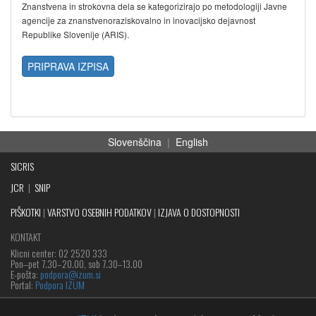
Znanstvena in strokovna dela se kategorizirajo po metodologiji Javne
agencije za znanstvenoraziskovalno in inovacijsko dejavnost
Republike Slovenije (ARIS).
PRIPRAVA IZPISA
Slovenščina
|
English
SICRIS
JCR
|
SNIP
PIŠKOTKI
|
VARSTVO OSEBNIH PODATKOV
|
IZJAVA O DOSTOPNOSTI
KONTAKT
Klicni center: 02 2520 333
Pon‒pet 7.30–20.00, sob 7.30–13.00
E-pošta:
podpora@izum.si
Portal:
Podpora IZUM