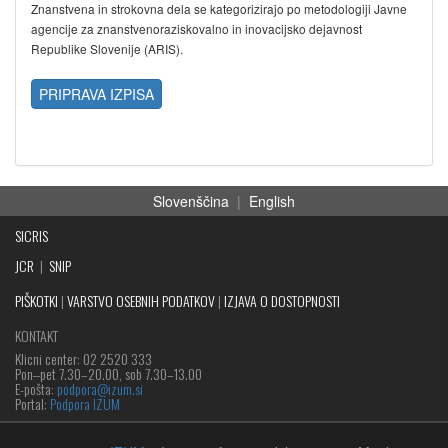
Znanstvena in strokovna dela se kategorizirajo po metodologiji Javne
agencije za znanstvenoraziskovalno in inovacijsko dejavnost
Republike Slovenije (ARIS).
PRIPRAVA IZPISA
Slovenščina
|
English
SICRIS
JCR
|
SNIP
PIŠKOTKI
|
VARSTVO OSEBNIH PODATKOV
|
IZJAVA O DOSTOPNOSTI
KONTAKT
Klicni center: 02 2520 333
Pon‒pet 7.30–20.00, sob 7.30–13.00
E-pošta:
podpora@izum.si
Portal:
Podpora IZUM