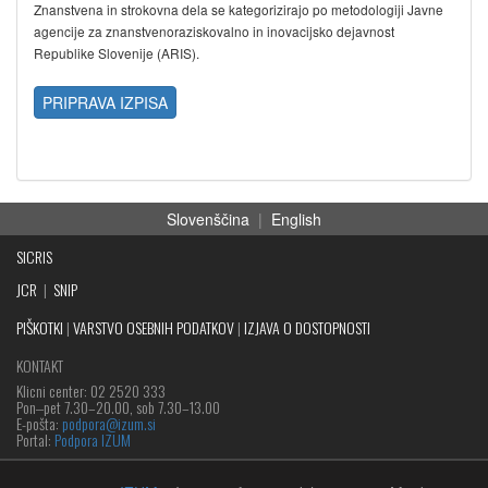
Znanstvena in strokovna dela se kategorizirajo po metodologiji Javne
agencije za znanstvenoraziskovalno in inovacijsko dejavnost
Republike Slovenije (ARIS).
PRIPRAVA IZPISA
Slovenščina
|
English
SICRIS
JCR
|
SNIP
PIŠKOTKI
|
VARSTVO OSEBNIH PODATKOV
|
IZJAVA O DOSTOPNOSTI
KONTAKT
Klicni center: 02 2520 333
Pon‒pet 7.30–20.00, sob 7.30–13.00
E-pošta:
podpora@izum.si
Portal:
Podpora IZUM