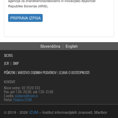
agencije za znanstvenoraziskovalno in inovacijsko dejavnost
Republike Slovenije (ARIS).
PRIPRAVA IZPISA
Slovenščina
|
English
SICRIS
JCR
|
SNIP
PIŠKOTKI
|
VARSTVO OSEBNIH PODATKOV
|
IZJAVA O DOSTOPNOSTI
KONTAKT
Klicni center: 02 2520 333
Pon‒pet 7.30–20.00, sob 7.30–13.00
E-pošta:
podpora@izum.si
Portal:
Podpora IZUM
© 2019
- 2026
IZUM
– Institut informacijskih znanosti, Maribor