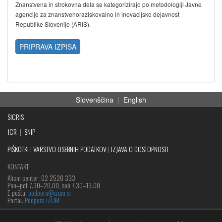
Znanstvena in strokovna dela se kategorizirajo po metodologiji Javne
agencije za znanstvenoraziskovalno in inovacijsko dejavnost
Republike Slovenije (ARIS).
PRIPRAVA IZPISA
Slovenščina
|
English
SICRIS
JCR
|
SNIP
PIŠKOTKI
|
VARSTVO OSEBNIH PODATKOV
|
IZJAVA O DOSTOPNOSTI
KONTAKT
Klicni center: 02 2520 333
Pon‒pet 7.30–20.00, sob 7.30–13.00
E-pošta:
podpora@izum.si
Portal:
Podpora IZUM