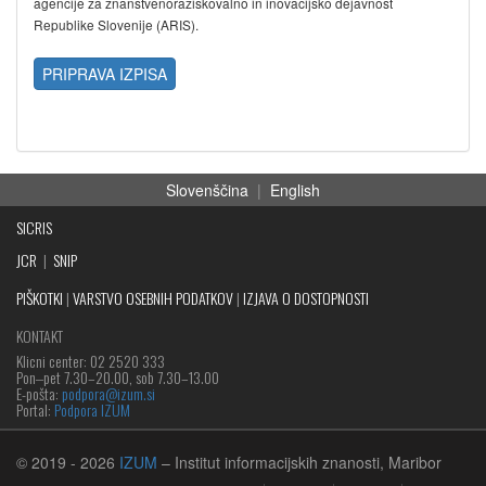
agencije za znanstvenoraziskovalno in inovacijsko dejavnost
Republike Slovenije (ARIS).
PRIPRAVA IZPISA
Slovenščina
|
English
SICRIS
JCR
|
SNIP
PIŠKOTKI
|
VARSTVO OSEBNIH PODATKOV
|
IZJAVA O DOSTOPNOSTI
KONTAKT
Klicni center: 02 2520 333
Pon‒pet 7.30–20.00, sob 7.30–13.00
E-pošta:
podpora@izum.si
Portal:
Podpora IZUM
© 2019
- 2026
IZUM
– Institut informacijskih znanosti, Maribor