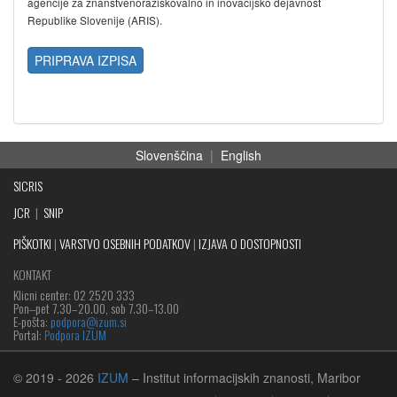
agencije za znanstvenoraziskovalno in inovacijsko dejavnost
Republike Slovenije (ARIS).
PRIPRAVA IZPISA
Slovenščina
|
English
SICRIS
JCR
|
SNIP
PIŠKOTKI
|
VARSTVO OSEBNIH PODATKOV
|
IZJAVA O DOSTOPNOSTI
KONTAKT
Klicni center: 02 2520 333
Pon‒pet 7.30–20.00, sob 7.30–13.00
E-pošta:
podpora@izum.si
Portal:
Podpora IZUM
© 2019
- 2026
IZUM
– Institut informacijskih znanosti, Maribor