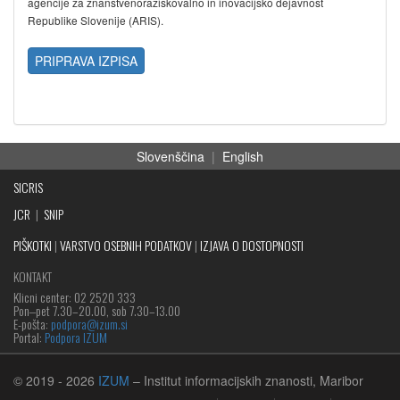
agencije za znanstvenoraziskovalno in inovacijsko dejavnost
Republike Slovenije (ARIS).
PRIPRAVA IZPISA
Slovenščina
|
English
SICRIS
JCR
|
SNIP
PIŠKOTKI
|
VARSTVO OSEBNIH PODATKOV
|
IZJAVA O DOSTOPNOSTI
KONTAKT
Klicni center: 02 2520 333
Pon‒pet 7.30–20.00, sob 7.30–13.00
E-pošta:
podpora@izum.si
Portal:
Podpora IZUM
© 2019
- 2026
IZUM
– Institut informacijskih znanosti, Maribor