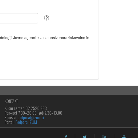
odologiji Javne agencije za znanstvenoraziskovalno in
KONTAKT
Klicni center: 02 2520 333
Pon‒pet 7.30–20.00, sob 7.30–13.00
E-pošta:
podpora@izum.si
Portal:
Podpora IZUM