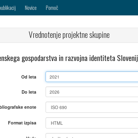
publikacij
Novice
Pomoč
Vrednotenje projektne skupine
enskega gospodarstva in razvojna identiteta Sloven
Od leta
Do leta
bliografske enote
Format izpisa