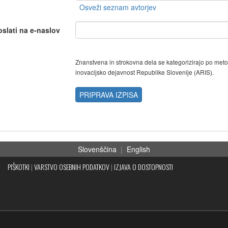
oslati na e-naslov
Znanstvena in strokovna dela se kategorizirajo po met
inovacijsko dejavnost Republike Slovenije (ARIS).
PRIPRAVA IZPISA
Slovenščina
|
English
PIŠKOTKI
|
VARSTVO OSEBNIH PODATKOV
|
IZJAVA O DOSTOPNOSTI