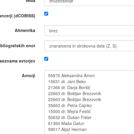
Veda
nancerji (dCOBISS)
Altmetrika
ibliografskih enot
 seznama avtorjev
Avtorji