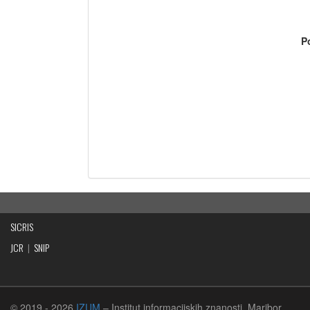
P
SICRIS
JCR
|
SNIP
© 2019
- 2026
IZUM
– Institut informacijskih znanosti, Maribor