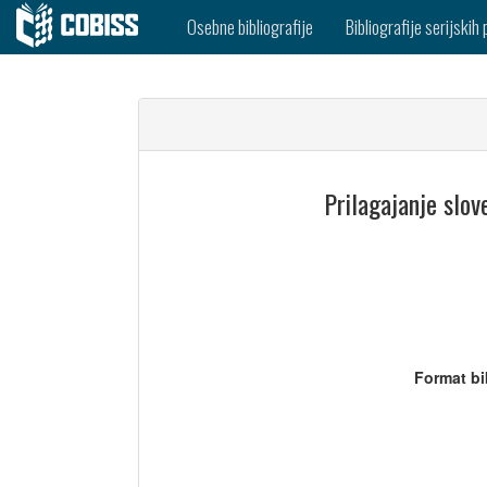
Osebne bibliografije
Bibliografije serijskih 
Prilagajanje slov
Format bi