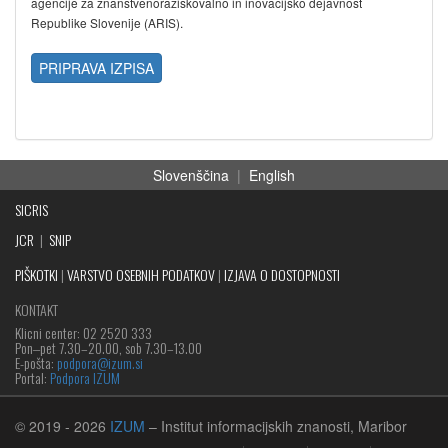
agencije za znanstvenoraziskovalno in inovacijsko dejavnost
Republike Slovenije (ARIS).
PRIPRAVA IZPISA
Slovenščina
|
English
SICRIS
JCR
|
SNIP
PIŠKOTKI
|
VARSTVO OSEBNIH PODATKOV
|
IZJAVA O DOSTOPNOSTI
KONTAKT
Klicni center: 02 2520 333
Pon‒pet 7.30–20.00, sob 7.30–13.00
E-pošta:
podpora@izum.si
Portal:
Podpora IZUM
© 2019
- 2026
IZUM
– Institut informacijskih znanosti, Maribor