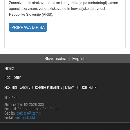
Znanstvena in strokovna dela se kategorizirajo po metodologiji Javne
agencije za znanstvenoraziskovalno in inovacijsko dejavnost
Republike Slovenije (ARIS).
PRIPRAVA IZPISA
Slovenščina
|
English
SICRIS
JCR
|
SNIP
PIŠKOTKI
|
VARSTVO OSEBNIH PODATKOV
|
IZJAVA O DOSTOPNOSTI
KONTAKT
Klicni center: 02 2520 333
Pon‒pet 7.30–20.00, sob 7.30–13.00
E-pošta:
podpora@izum.si
Portal:
Podpora IZUM