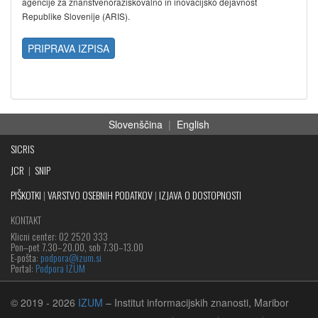
agencije za znanstvenoraziskovalno in inovacijsko dejavnost
Republike Slovenije (ARIS).
PRIPRAVA IZPISA
Slovenščina
|
English
SICRIS
JCR
|
SNIP
PIŠKOTKI
|
VARSTVO OSEBNIH PODATKOV
|
IZJAVA O DOSTOPNOSTI
KONTAKT
Klicni center: 02 2520 333
Pon‒pet 7.30–20.00, sob 7.30–13.00
E-pošta:
podpora@izum.si
Portal:
Podpora IZUM
© 2019
- 2026
IZUM
– Institut informacijskih znanosti, Maribor