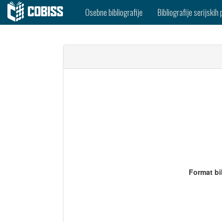
Osebne bibliografije
Bibliografije serijskih 
Format bi