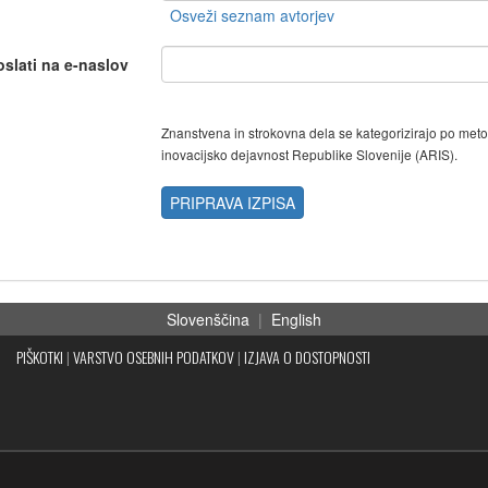
oslati na e-naslov
Znanstvena in strokovna dela se kategorizirajo po met
inovacijsko dejavnost Republike Slovenije (ARIS).
PRIPRAVA IZPISA
Slovenščina
|
English
PIŠKOTKI
|
VARSTVO OSEBNIH PODATKOV
|
IZJAVA O DOSTOPNOSTI