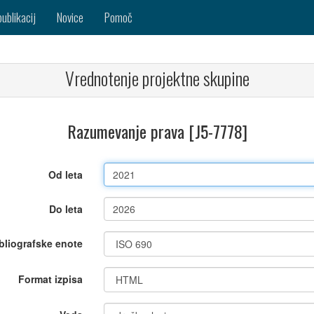
publikacij
Novice
Pomoč
Vrednotenje projektne skupine
Razumevanje prava [J5-7778]
Od leta
Do leta
bliografske enote
Format izpisa