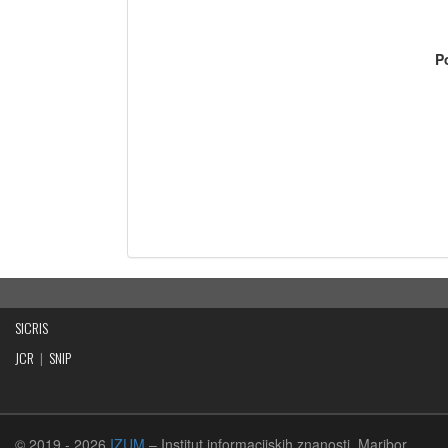
P
SICRIS
JCR
|
SNIP
© 2019
- 2026
IZUM
– Institut informacijskih znanosti, Maribor