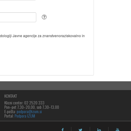
odologiji Javne agencije za znanstvenoraziskovalno in
KONTAKT
Klicni center: 02 2520 333
Pon‒pet 7.30–20.00, sob 7.30–13.00
E-pošta:
podpora@izum.si
Portal:
Podpora IZUM