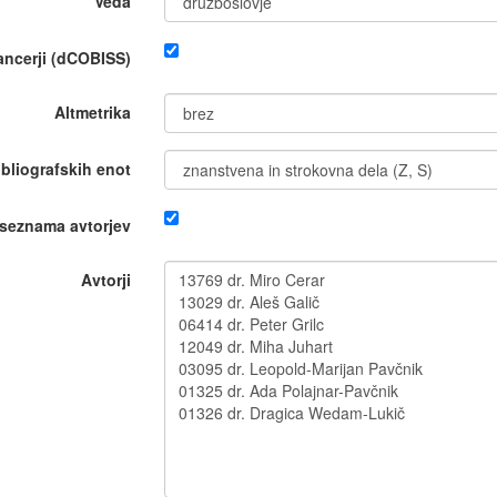
Veda
nancerji (dCOBISS)
Altmetrika
ibliografskih enot
 seznama avtorjev
Avtorji