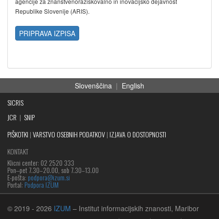
agencije za znanstvenoraziskovalno in inovacijsko dejavnost
Republike Slovenije (ARIS).
PRIPRAVA IZPISA
Slovenščina
|
English
SICRIS
JCR
|
SNIP
PIŠKOTKI
|
VARSTVO OSEBNIH PODATKOV
|
IZJAVA O DOSTOPNOSTI
KONTAKT
Klicni center: 02 2520 333
Pon‒pet 7.30–20.00, sob 7.30–13.00
E-pošta:
podpora@izum.si
Portal:
Podpora IZUM
© 2019
- 2026
IZUM
– Institut informacijskih znanosti, Maribor