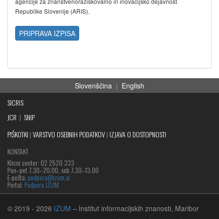
agencije za znanstvenoraziskovalno in inovacijsko dejavnost
Republike Slovenije (ARIS).
PRIPRAVA IZPISA
Slovenščina
|
English
SICRIS
JCR
|
SNIP
PIŠKOTKI
|
VARSTVO OSEBNIH PODATKOV
|
IZJAVA O DOSTOPNOSTI
KONTAKT
Klicni center: 02 2520 333
Pon‒pet 7.30–20.00, sob 7.30–13.00
E-pošta:
podpora@izum.si
Portal:
Podpora IZUM
© 2019
- 2026
IZUM
– Institut informacijskih znanosti, Maribor