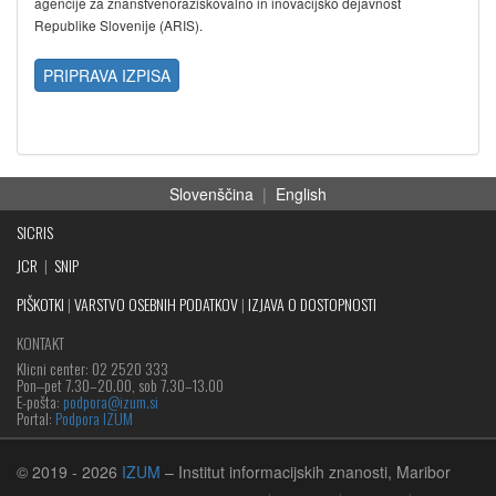
agencije za znanstvenoraziskovalno in inovacijsko dejavnost
Republike Slovenije (ARIS).
PRIPRAVA IZPISA
Slovenščina
|
English
SICRIS
JCR
|
SNIP
PIŠKOTKI
|
VARSTVO OSEBNIH PODATKOV
|
IZJAVA O DOSTOPNOSTI
KONTAKT
Klicni center: 02 2520 333
Pon‒pet 7.30–20.00, sob 7.30–13.00
E-pošta:
podpora@izum.si
Portal:
Podpora IZUM
© 2019
- 2026
IZUM
– Institut informacijskih znanosti, Maribor