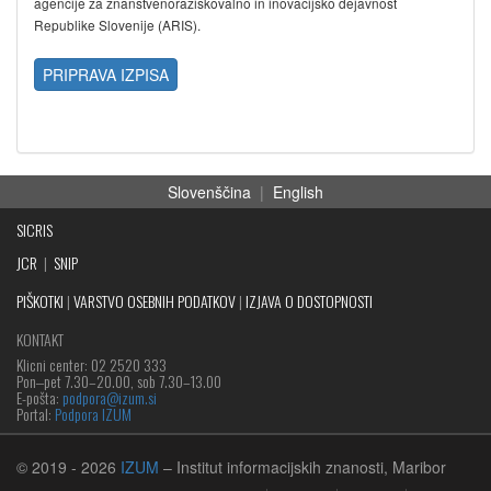
agencije za znanstvenoraziskovalno in inovacijsko dejavnost
Republike Slovenije (ARIS).
PRIPRAVA IZPISA
Slovenščina
|
English
SICRIS
JCR
|
SNIP
PIŠKOTKI
|
VARSTVO OSEBNIH PODATKOV
|
IZJAVA O DOSTOPNOSTI
KONTAKT
Klicni center: 02 2520 333
Pon‒pet 7.30–20.00, sob 7.30–13.00
E-pošta:
podpora@izum.si
Portal:
Podpora IZUM
© 2019
- 2026
IZUM
– Institut informacijskih znanosti, Maribor