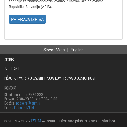
agencije za znanstvenoraziskovalno in inovacijsko dejavnost
Republike Slovenije (ARIS).
PRIPRAVA IZPISA
Slovenščina
|
English
SICRIS
JCR
|
SNIP
PIŠKOTKI
|
VARSTVO OSEBNIH PODATKOV
|
IZJAVA O DOSTOPNOSTI
KONTAKT
Klicni center: 02 2520 333
Pon‒pet 7.30–20.00, sob 7.30–13.00
E-pošta:
podpora@izum.si
Portal:
Podpora IZUM
© 2019
- 2026
IZUM
– Institut informacijskih znanosti, Maribor