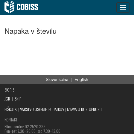
Napaka v številu
Slovenščina
|
English
SICRIS
JCR
|
SNIP
PIŠKOTKI
|
VARSTVO OSEBNIH PODATKOV
|
IZJAVA O DOSTOPNOSTI
KONTAKT
Klicni center: 02 2520 333
Pon‒pet 7.30–20.00, sob 7.30–13.00