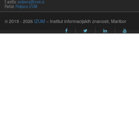
E-pošta:
podpora@izum.si
Portal:
Podpora IZUM
© 2019
- 2026
IZUM
– Institut informacijskih znanosti, Maribor