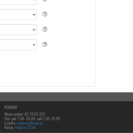
KONTAKT
Klicni center: 02 2520 333
Pon‒pet 7.30–20.00, sob 7.30–13.00
E-pošta:
podpora@izum.si
Portal:
Podpora IZUM