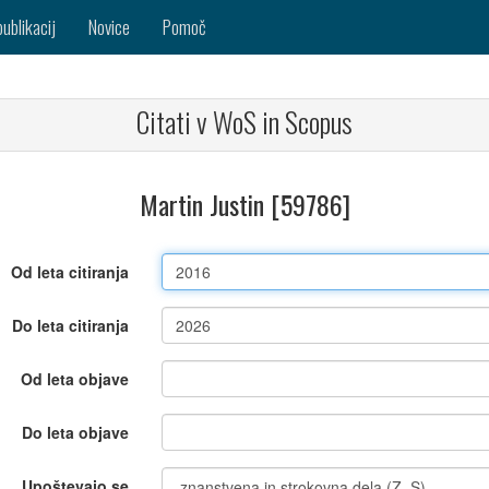
publikacij
Novice
Pomoč
Citati v WoS in Scopus
Martin Justin [59786]
Od leta citiranja
Do leta citiranja
Od leta objave
Do leta objave
Upoštevajo se