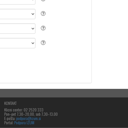
KONTAKT
Klicni center: 02 2520 333
Pon‒pet 7.30–20.00, sob 7.30–13.00
E-pošta:
podpora@izum.si
Portal:
Podpora IZUM