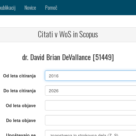
publikacij
Novice
Pomoč
Citati v WoS in Scopus
dr. David Brian DeVallance [51449]
Od leta citiranja
Do leta citiranja
Od leta objave
Do leta objave
Upoštevajo se