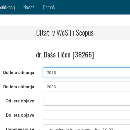
publikacij
Novice
Pomoč
Citati v WoS in Scopus
dr. Daša Ličen [38266]
Od leta citiranja
Do leta citiranja
Od leta objave
Do leta objave
Upoštevajo se