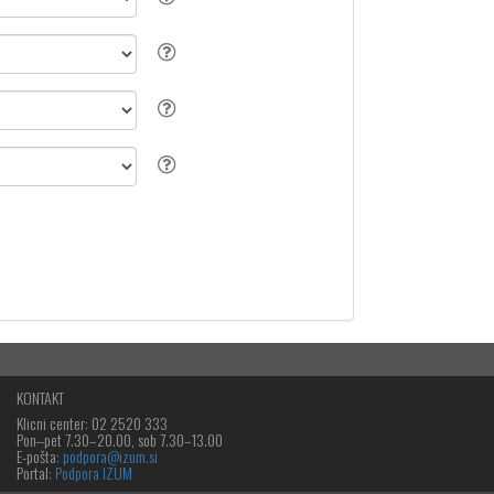
KONTAKT
Klicni center: 02 2520 333
Pon‒pet 7.30–20.00, sob 7.30–13.00
E-pošta:
podpora@izum.si
Portal:
Podpora IZUM