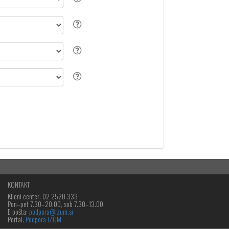
KONTAKT
Klicni center: 02 2520 333
Pon‒pet 7.30–20.00, sob 7.30–13.00
E-pošta:
podpora@izum.si
Portal:
Podpora IZUM