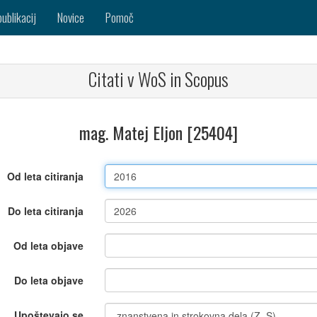
publikacij
Novice
Pomoč
Citati v WoS in Scopus
mag. Matej Eljon [25404]
Od leta citiranja
Do leta citiranja
Od leta objave
Do leta objave
Upoštevajo se