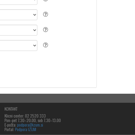
KONTAKT
Klicni center: 02 2520 333
Pon‒pet 7.30–20.00, sob 7.30–13.00
E-pošta:
podpora@izum.si
Portal:
Podpora IZUM