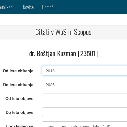
publikacij
Novice
Pomoč
Citati v WoS in Scopus
dr. Boštjan Kuzman [23501]
Od leta citiranja
Do leta citiranja
Od leta objave
Do leta objave
Upoštevajo se