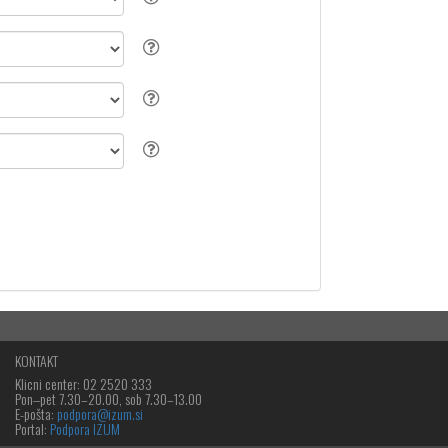
KONTAKT
Klicni center: 02 2520 333
Pon‒pet 7.30–20.00, sob 7.30–13.00
E-pošta:
podpora@izum.si
Portal:
Podpora IZUM