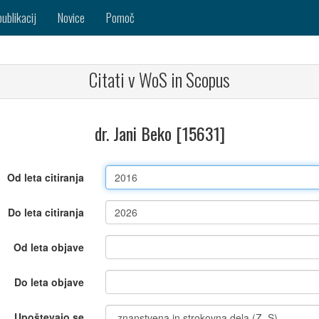
publikacij
Novice
Pomoč
Citati v WoS in Scopus
dr. Jani Beko [15631]
Od leta citiranja
Do leta citiranja
Od leta objave
Do leta objave
Upoštevajo se