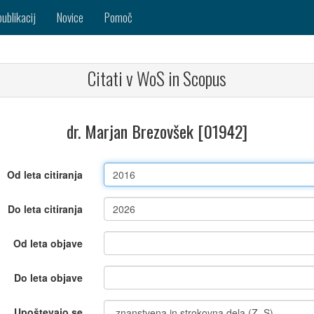
publikacij
Novice
Pomoč
Citati v WoS in Scopus
dr. Marjan Brezovšek [01942]
Od leta citiranja
Do leta citiranja
Od leta objave
Do leta objave
Upoštevajo se