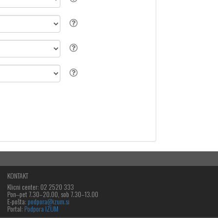
KONTAKT
Klicni center: 02 2520 333
Pon‒pet 7.30–20.00, sob 7.30–13.00
E-pošta:
podpora@izum.si
Portal:
Podpora IZUM