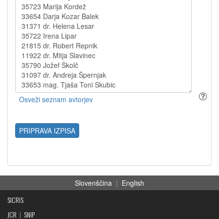
PRIPRAVA IZPISA
Slovenščina
|
English
SICRIS
JCR
|
SNIP