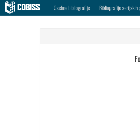
Osebne bibliografije
Bibliografije serijskih 
Fo