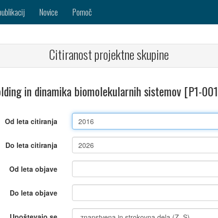
publikacij
Novice
Pomoč
Citiranost projektne skupine
lding in dinamika biomolekularnih sistemov [P1-00
Od leta citiranja
Do leta citiranja
Od leta objave
Do leta objave
Upoštevajo se