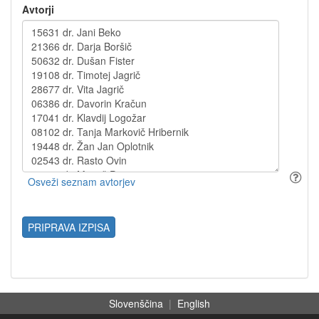
Avtorji
PRIPRAVA IZPISA
Slovenščina
|
English